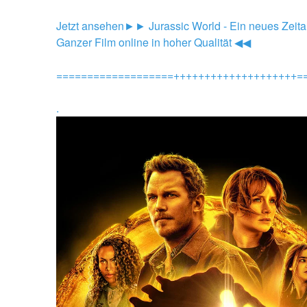
Jetzt ansehen►►
 Jurassic World - Ein neues Zeital
Ganzer Film online in hoher Qualität ◀◀
===================++++++++++++++++++++=
.