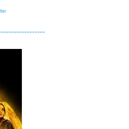
ter 
==================