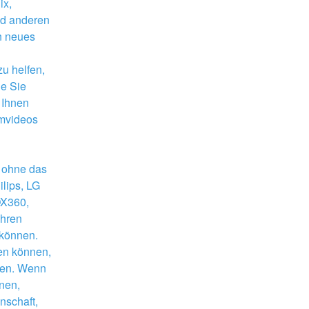
x, 
d anderen 
n neues 
u helfen, 
e Sie 
Ihnen 
mvideos 
 ohne das 
lips, LG 
X360, 
hren 
 können.
en können, 
den. Wenn 
nen, 
schaft, 