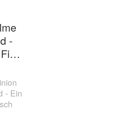
lme 
 - 
Film 
inion
 - Ein
tsch