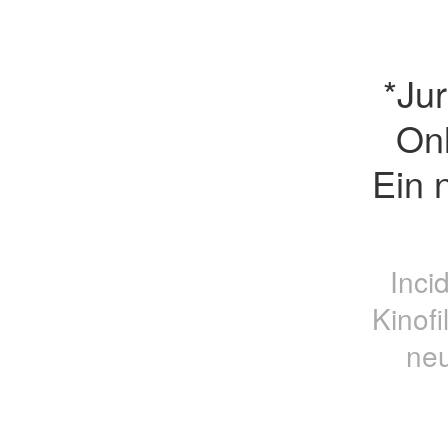
*Jur
Onl
Ein 
Inci
Kinof
neu