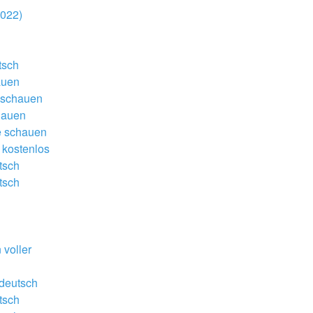
022) 
tsch
auen
s schauen
chauen
ne schauen
 kostenlos
tsch
tsch 
voller 
 deutsch
tsch