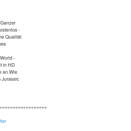
 Ganzer 
stenlos - 
e Qualität 
es 
World - 
t in HD 
e an.Wie 
Jurassic 
==================
ter 