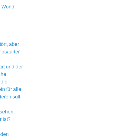
 World 
rt, aber 
osaurier 
t und der 
he 
die 
n für alle 
eren soll. 
sehen, 
 ist?
 den 