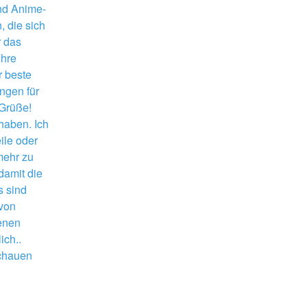
und Anime-
 die sich 
 das 
hre 
 beste 
gen für 
Grüße! 
aben. Ich 
ile oder 
mehr zu 
amit die 
 sind 
von 
enen 
ich..
chauen 