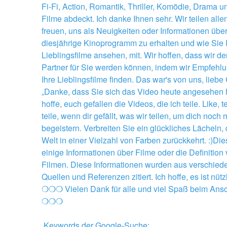
Fi-Fi, Action, Romantik, Thriller, Komödie, Drama 
Filme abdeckt. Ich danke Ihnen sehr. Wir teilen allen,
freuen, uns als Neuigkeiten oder Informationen über
diesjährige Kinoprogramm zu erhalten und wie Sie I
Lieblingsfilme ansehen, mit. Wir hoffen, dass wir der
Partner für Sie werden können, indem wir Empfehlun
Ihre Lieblingsfilme finden. Das war's von uns, liebe 
„Danke, dass Sie sich das Video heute angesehen h
hoffe, euch gefallen die Videos, die ich teile. Like, te
teile, wenn dir gefällt, was wir teilen, um dich noch 
begeistern. Verbreiten Sie ein glückliches Lächeln, d
Welt in einer Vielzahl von Farben zurückkehrt. :)Dies
einige Informationen über Filme oder die Definition 
Filmen. Diese Informationen wurden aus verschied
Quellen und Referenzen zitiert. Ich hoffe, es ist nützl
❍❍❍ Vielen Dank für alle und viel Spaß beim Ans
❍❍❍
.Keywords der Google-Suche: