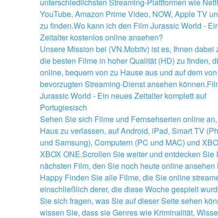
unterschiedlichsten Streaming-Plattformen wie Netfli
YouTube, Amazon Prime Video, NOW, Apple TV un
zu finden.Wo kann ich den Film Jurassic World - Ei
Zeitalter kostenlos online ansehen?
Unsere Mission bei (VN.Mobitv) ist es, Ihnen dabei z
die besten Filme in hoher Qualität (HD) zu finden, di
online, bequem von zu Hause aus und auf dem von 
bevorzugten Streaming-Dienst ansehen können.Fil
Jurassic World - Ein neues Zeitalter komplett auf 
Portugiesisch
Sehen Sie sich Filme und Fernsehserien online an,
Haus zu verlassen, auf Android, iPad, Smart TV (Phi
und Samsung), Computern (PC und MAC) und XBO
XBOX ONE.Scrollen Sie weiter und entdecken Sie I
nächsten Film, den Sie noch heute online ansehen
Happy Finden Sie alle Filme, die Sie online stream
einschließlich derer, die diese Woche gespielt wur
Sie sich fragen, was Sie auf dieser Seite sehen kön
wissen Sie, dass sie Genres wie Kriminalität, Wissen